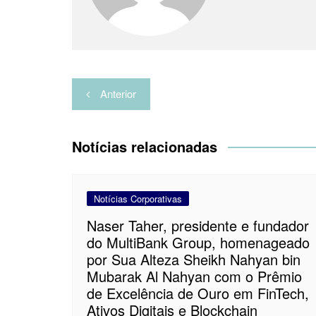
a
r
Navegação
Anterior
de
Post
Notícias relacionadas
Notícias Corporativas
Naser Taher, presidente e fundador
do MultiBank Group, homenageado
por Sua Alteza Sheikh Nahyan bin
Mubarak Al Nahyan com o Prêmio
de Excelência de Ouro em FinTech,
Ativos Digitais e Blockchain