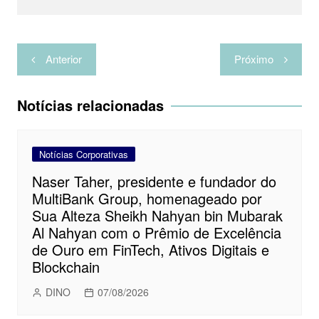
a
r
Navegação
Anterior
Próximo
de
Post
Notícias relacionadas
Notícias Corporativas
Naser Taher, presidente e fundador do
MultiBank Group, homenageado por
Sua Alteza Sheikh Nahyan bin Mubarak
Al Nahyan com o Prêmio de Excelência
de Ouro em FinTech, Ativos Digitais e
Blockchain
DINO
07/08/2026