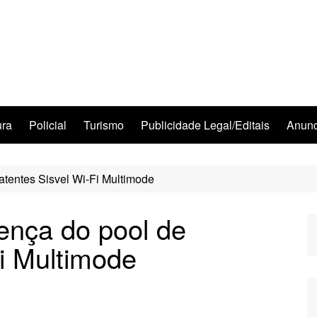
ura
Policial
Turismo
Publicidade Legal/Editais
Anunc
patentes Sisvel Wi-Fi Multimode
cença do pool de
Fi Multimode