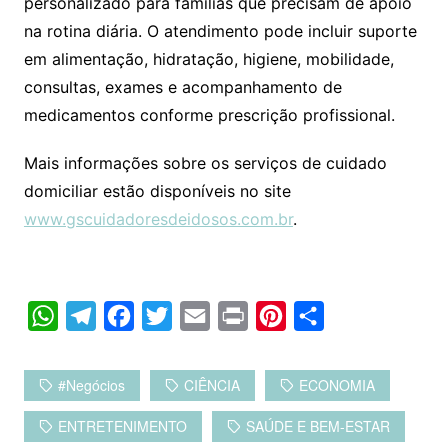
personalizado para famílias que precisam de apoio
na rotina diária. O atendimento pode incluir suporte
em alimentação, hidratação, higiene, mobilidade,
consultas, exames e acompanhamento de
medicamentos conforme prescrição profissional.
Mais informações sobre os serviços de cuidado
domiciliar estão disponíveis no site
www.gscuidadoresdeidosos.com.br
.
W
T
F
T
E
P
P
C
h
e
a
w
m
r
i
o
a
l
c
i
a
i
n
m
#negócios
CIÊNCIA
ECONOMIA
t
e
e
t
i
n
t
p
ENTRETENIMENTO
SAÚDE E BEM-ESTAR
s
g
b
t
l
t
e
a