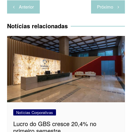
Navegação
Anterior
Próximo
de
Post
Notícias relacionadas
Notícias Corporativas
Lucro do GBS cresce 20,4% no
primeiro semestre