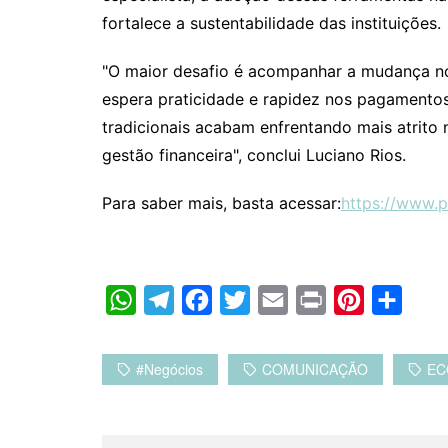
fortalece a sustentabilidade das instituições.
"O maior desafio é acompanhar a mudança no
espera praticidade e rapidez nos pagamentos
tradicionais acabam enfrentando mais atrito
gestão financeira", conclui Luciano Rios.
Para saber mais, basta acessar:
https://www.
W
T
F
T
E
P
P
C
h
e
a
w
m
r
i
o
a
l
c
i
a
i
n
m
#negócios
COMUNICAÇÃO
EC
t
e
e
t
i
n
t
p
s
g
b
t
l
t
e
a