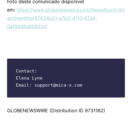
Foto deste comunicado disponível
em:
https://www.globenewswire.com/NewsRoom/Att
achmentNg/47634b51-a7b3-4110-8134-
0af9dd6a6065/pt
Contact: 

Elena Lyne 

Email: support@mica-x.com
GLOBENEWSWIRE (Distribution ID 9731182)