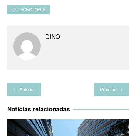
TECNOLOGIA
DINO
Navegação
Anterior
Próximo
de
Post
Notícias relacionadas