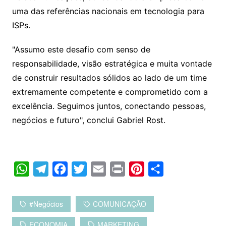
uma das referências nacionais em tecnologia para
ISPs.
"Assumo este desafio com senso de
responsabilidade, visão estratégica e muita vontade
de construir resultados sólidos ao lado de um time
extremamente competente e comprometido com a
excelência. Seguimos juntos, conectando pessoas,
negócios e futuro", conclui Gabriel Rost.
W
T
F
T
E
P
P
C
h
e
a
w
m
r
i
o
a
l
c
i
a
i
n
m
#negócios
COMUNICAÇÃO
t
e
e
t
i
n
t
p
ECONOMIA
MARKETING