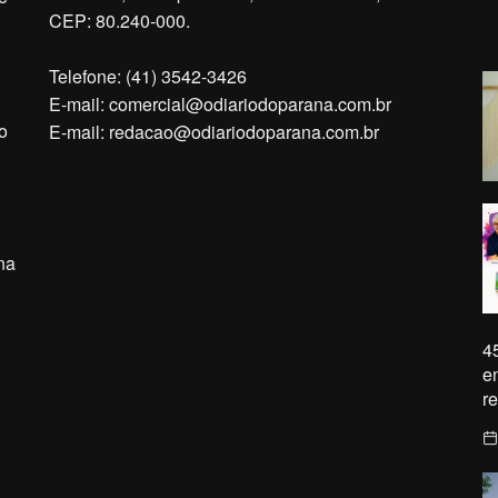
CEP: 80.240-000.
Telefone: (41) 3542-3426
E-mail:
comercial@odiariodoparana.com.br
o
E-mail:
redacao@odiariodoparana.com.br
na
4
e
r