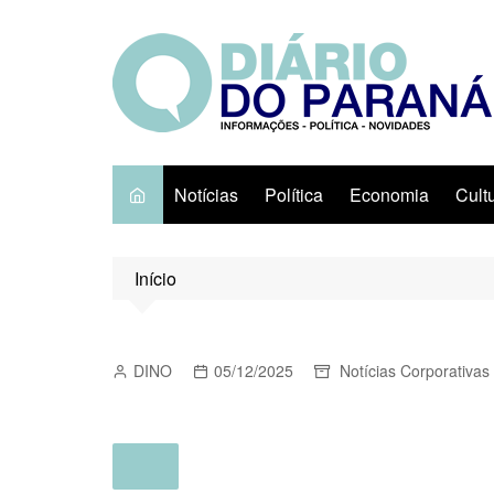
Ir
para
o
conteúdo
Notícias
Política
Economia
Cult
Início
DINO
05/12/2025
Notícias Corporativas