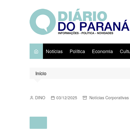
Ir
para
o
conteúdo
Notícias
Política
Economia
Cult
Início
DINO
03/12/2025
Notícias Corporativas