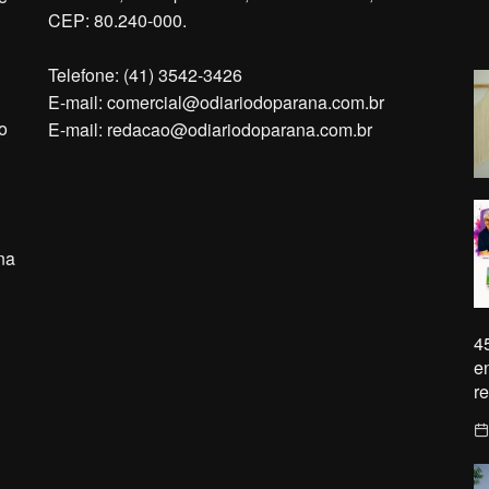
CEP: 80.240-000.
Telefone: (41) 3542-3426
E-mail:
comercial@odiariodoparana.com.br
o
E-mail:
redacao@odiariodoparana.com.br
na
4
e
r