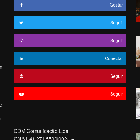
Gostar
Seguir
Seguir
Conectar
m
Seguir
Seguir
e
m
ODM Comunicação Ltda.
CNPJ: 41.271.559/0002-14