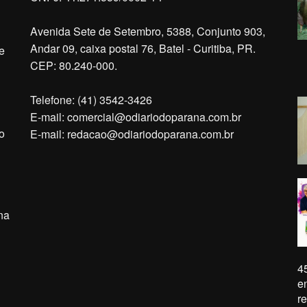
Avenida Sete de Setembro, 5388, Conjunto 903,
Andar 09, caixa postal 76, Batel - Curitiba, PR.
e
CEP: 80.240-000.
Telefone: (41) 3542-3426
E-mail:
comercial@odiariodoparana.com.br
o
E-mail:
redacao@odiariodoparana.com.br
na
4
e
r