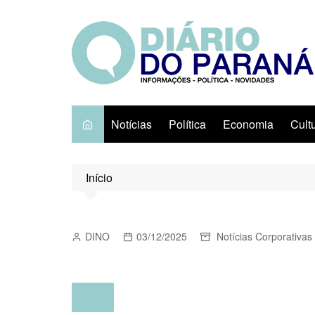
Ir
para
o
conteúdo
Notícias
Política
Economia
Cult
Início
DINO
03/12/2025
Notícias Corporativas