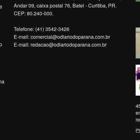
Andar 09, caixa postal 76, Batel - Curitiba, PR.
e
CEP: 80.240-000.
Telefone: (41) 3542-3426
E-mail:
comercial@odiariodoparana.com.br
o
E-mail:
redacao@odiariodoparana.com.br
na
4
e
r