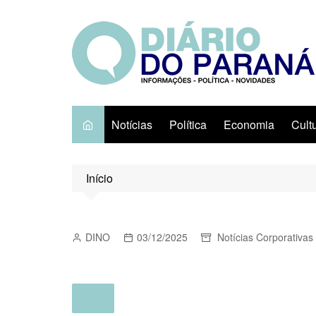
Ir
para
o
conteúdo
Notícias
Política
Economia
Cult
Início
DINO
03/12/2025
Notícias Corporativas