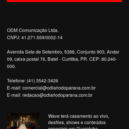
ODM Comunicação Ltda.
CNPJ: 41.271.559/0002-14
Avenida Sete de Setembro, 5388, Conjunto 903, Andar
09, caixa postal 76, Batel - Curitiba, PR. CEP: 80.240-
000.
Telefone: (41) 3542-3426
E-mail:
comercial@odiariodoparana.com.br
E-mail:
redacao@odiariodoparana.com.br
Wave terá casamento ao vivo,
desfiles, shows e conteúdos
especiais em Guaratuba