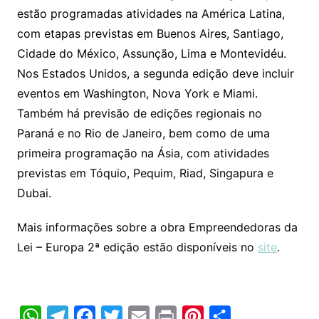
estão programadas atividades na América Latina,
com etapas previstas em Buenos Aires, Santiago,
Cidade do México, Assunção, Lima e Montevidéu.
Nos Estados Unidos, a segunda edição deve incluir
eventos em Washington, Nova York e Miami.
Também há previsão de edições regionais no
Paraná e no Rio de Janeiro, bem como de uma
primeira programação na Ásia, com atividades
previstas em Tóquio, Pequim, Riad, Singapura e
Dubai.
Mais informações sobre a obra Empreendedoras da
Lei – Europa 2ª edição estão disponíveis no
site
.
W
T
F
T
E
P
P
C