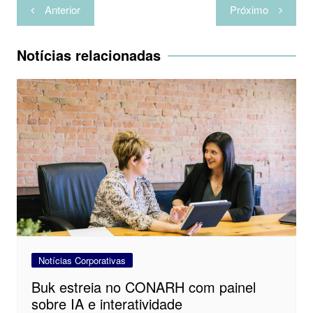
Navegação
Anterior
Próximo
de
Post
Notícias relacionadas
Notícias Corporativas
Buk estreia no CONARH com painel
sobre IA e interatividade