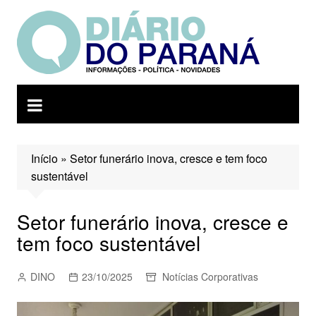
Ir
para
o
conteúdo
Início
»
Setor funerário inova, cresce e tem foco
sustentável
Setor funerário inova, cresce e
tem foco sustentável
DINO
23/10/2025
Notícias Corporativas