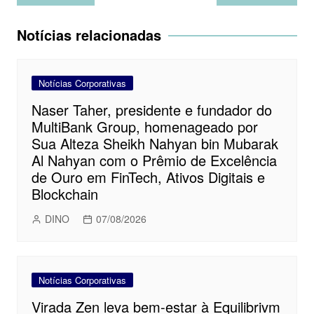
de
Post
Notícias relacionadas
Notícias Corporativas
Naser Taher, presidente e fundador do
MultiBank Group, homenageado por
Sua Alteza Sheikh Nahyan bin Mubarak
Al Nahyan com o Prêmio de Excelência
de Ouro em FinTech, Ativos Digitais e
Blockchain
DINO
07/08/2026
Notícias Corporativas
Virada Zen leva bem-estar à Equilibrivm