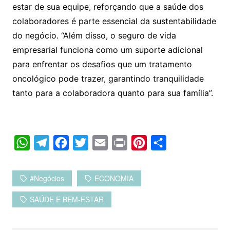
estar de sua equipe, reforçando que a saúde dos
colaboradores é parte essencial da sustentabilidade
do negócio. “Além disso, o seguro de vida
empresarial funciona como um suporte adicional
para enfrentar os desafios que um tratamento
oncológico pode trazer, garantindo tranquilidade
tanto para a colaboradora quanto para sua família”.
W
T
F
T
E
P
P
C
h
e
a
w
m
r
i
o
a
l
c
i
a
i
n
m
#negócios
ECONOMIA
t
e
e
t
i
n
t
p
SAÚDE E BEM-ESTAR
s
g
b
t
l
t
e
a
A
r
o
e
r
r