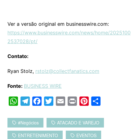
Ver a versão original em businesswire.com:
https://www.businesswire.com/news/home/2025100
2537028/pt/
Contato:
Ryan Stolz,
rstolz@collectfanatics.com
Fonte:
BUSINESS WIRE
W
T
F
T
E
P
P
C
h
e
a
w
m
r
i
o
a
l
c
i
a
i
n
m
#negócios
ATACADO E VAREJO
t
e
e
t
i
n
t
p
ENTRETENIMENTO
EVENTOS
s
g
b
t
l
t
e
a