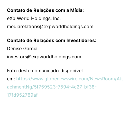
Contato de Relações com a Mídia:
eXp World Holdings, Inc.
mediarelations@expworldholdings.com
Contato de Relações com Investidores:
Denise Garcia
investors@expworldholdings.com
Foto deste comunicado disponível
em:
https://www.globenewswire.com/NewsRoom/Att
achmentNg/5f759523-7594-4c27-bf38-
17fd952789af