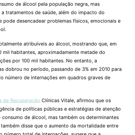
onsumo de álcool pela população negra, mas
o a tratamentos de saúde, além do impacto do
ue pode desencadear problemas físicos, emocionais e
ol.
otalmente atribuíveis ao álcool, mostrando que, em
00 mil habitantes, aproximadamente metade do
ões por 100 mil habitantes. No entanto, a
adas dobrou no período, passando de 3% em 2010 para
do número de internações em quadros graves de
ca de Recuperação
Clínicas Vitale, afirmou que os
ncia de políticas públicas e estratégias de atenção
o consumo de álcool, mas também os determinantes
o também disse que o aumento da mortalidade entre
 número total de internações, sugere que a