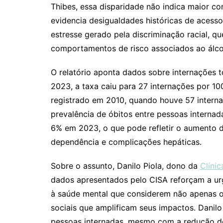
Thibes, essa disparidade não indica maior c
evidencia desigualdades históricas de acess
estresse gerado pela discriminação racial, q
comportamentos de risco associados ao álco
O relatório aponta dados sobre internações t
2023, a taxa caiu para 27 internações por 1
registrado em 2010, quando houve 57 internaç
prevalência de óbitos entre pessoas intern
6% em 2023, o que pode refletir o aumento 
dependência e complicações hepáticas.
Sobre o assunto, Danilo Piola, dono da
Clíni
dados apresentados pelo CISA reforçam a urgê
à saúde mental que considerem não apenas 
sociais que amplificam seus impactos. Danil
pessoas internadas, mesmo com a redução do