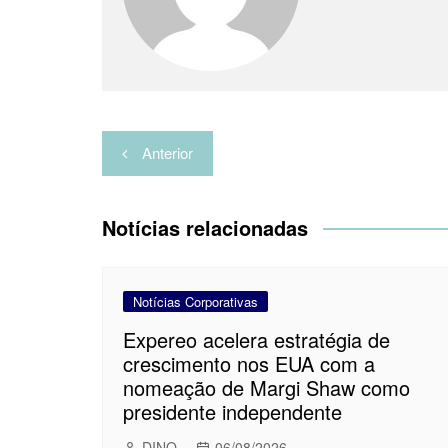
r
Navegação
Anterior
de
Post
Notícias relacionadas
Notícias Corporativas
Expereo acelera estratégia de
crescimento nos EUA com a
nomeação de Margi Shaw como
presidente independente
DINO
06/08/2026