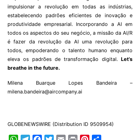
impulsionar a revolução em todas as indústrias,
estabelecendo padrões eficientes de inovação e
produtividade empresarial. Incorporando a AI em
todos os aspectos do seu negócio, a missão da AI/R
é fazer da revolução da AI uma revolução para
todos, empoderando o talento humano enquanto
eleva os padrões de transformação digital.
Let’s
breathe in the future.
Milena Buarque Lopes Bandeira –
milena.bandeira@aircompany.ai
GLOBENEWSWIRE (Distribution ID 9509954)
W
T
F
T
E
P
P
C