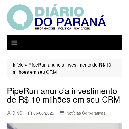
Ir
para
o
conteúdo
Início
»
PipeRun anuncia investimento de R$ 10
milhões em seu CRM
PipeRun anuncia investimento
de R$ 10 milhões em seu CRM
DINO
05/08/2025
Notícias Corporativas