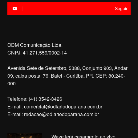
Seguir
ODM Comunicação Ltda.
CNPJ: 41.271.559/0002-14
Avenida Sete de Setembro, 5388, Conjunto 903, Andar
09, caixa postal 76, Batel - Curitiba, PR. CEP: 80.240-
000.
Telefone: (41) 3542-3426
E-mail:
comercial@odiariodoparana.com.br
E-mail:
redacao@odiariodoparana.com.br
Wave terá casamento ao vivo,