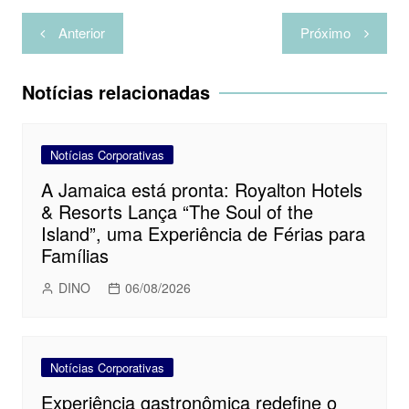
Navegação
Anterior
Próximo
de
Post
Notícias relacionadas
Notícias Corporativas
A Jamaica está pronta: Royalton Hotels
& Resorts Lança “The Soul of the
Island”, uma Experiência de Férias para
Famílias
DINO
06/08/2026
Notícias Corporativas
Experiência gastronômica redefine o