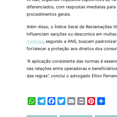
diferenciados, com respostas imediatas para
procedimentos gerais.
Além disso, o Índice Geral de Reclamações (
influenciam sanções ou descontos em multa
medidas
, segundo a ANS, buscam padronizar
fortalecer a proteção aos direitos dos consu
“A aplicação consistente das normas é essenci
nas relações entre operadoras e beneficiári
das regras”, conclui o advogado Elton Fernan
W
T
F
T
E
P
P
C
h
e
a
w
m
r
i
o
a
l
c
i
a
i
n
m