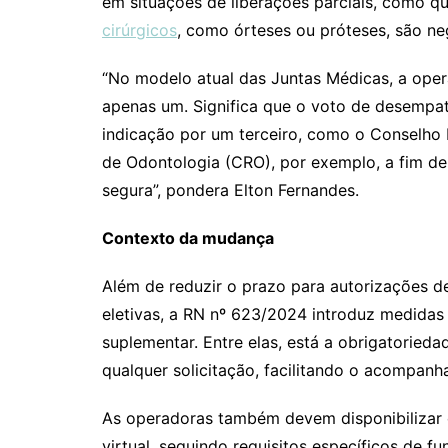
em situações de liberações parciais, como q
cirúrgicos
, como órteses ou próteses, são n
“No modelo atual das Juntas Médicas, a opera
apenas um. Significa que o voto de desempate
indicação por um terceiro, como o Conselho
de Odontologia (CRO), por exemplo, a fim de 
segura”, pondera Elton Fernandes.
Contexto da mudança
Além de reduzir o prazo para autorizações de
eletivas, a RN nº 623/2024 introduz medidas
suplementar. Entre elas, está a obrigatoried
qualquer solicitação, facilitando o acompanh
As operadoras também devem disponibilizar c
virtual, seguindo requisitos específicos de 