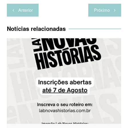
Navegação
Anterior
Próximo
de
Post
Notícias relacionadas