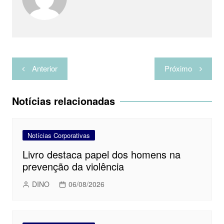
a
r
Navegação
Anterior
Próximo
de
Post
Notícias relacionadas
Notícias Corporativas
Livro destaca papel dos homens na
prevenção da violência
DINO
06/08/2026