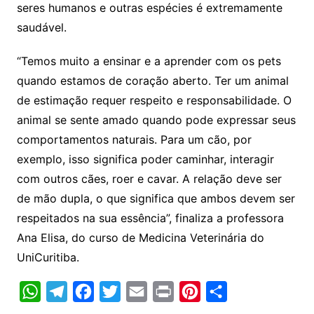
seres humanos e outras espécies é extremamente
saudável.
“Temos muito a ensinar e a aprender com os pets
quando estamos de coração aberto. Ter um animal
de estimação requer respeito e responsabilidade. O
animal se sente amado quando pode expressar seus
comportamentos naturais. Para um cão, por
exemplo, isso significa poder caminhar, interagir
com outros cães, roer e cavar. A relação deve ser
de mão dupla, o que significa que ambos devem ser
respeitados na sua essência”, finaliza a professora
Ana Elisa, do curso de Medicina Veterinária do
UniCuritiba.
W
T
F
T
E
P
P
C
h
e
a
w
m
r
i
o