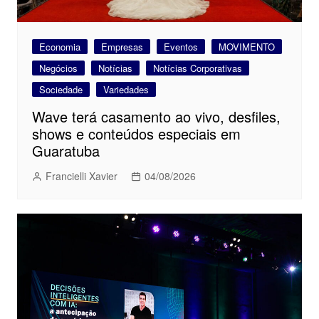
Economia
Empresas
Eventos
MOVIMENTO
Negócios
Notícias
Notícias Corporativas
Sociedade
Variedades
Wave terá casamento ao vivo, desfiles,
shows e conteúdos especiais em
Guaratuba
Francielli Xavier
04/08/2026