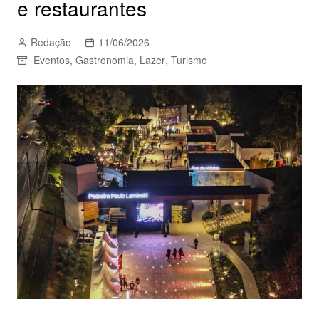
e restaurantes
Redação
11/06/2026
Eventos
,
Gastronomia
,
Lazer
,
Turismo