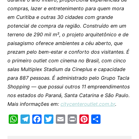
compras, lazer e entretenimento para quem mora
em Curitiba e outras 30 cidades com grande
potencial de compra da região. Construído em um
terreno de 290 mil m², o projeto arquitetônico e de
paisagismo oferece ambientes a céu aberto, que
prezam pelo bem-estar e conforto dos visitantes. É
o primeiro outlet com cinema no Brasil, com cinco
salas Multiplex Stadium da Cineplus e capacidade
para 887 pessoas. É administrado pelo Grupo Tacla
Shopping — que possui outros 11 empreendimentos
nos estados do Paraná, Santa Catarina e São Paulo.
Mais informações em:
citycenteroutlet.com.br
.
W
T
F
T
E
P
P
C
h
e
a
w
m
r
i
o
a
l
c
i
a
i
n
m