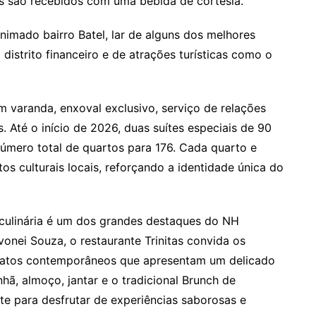
s são recebidos com uma bebida de cortesia.
animado bairro Batel, lar de alguns dos melhores
 distrito financeiro e de atrações turísticas como o
 varanda, enxoval exclusivo, serviço de relações
 Até o início de 2026, duas suítes especiais de 90
úmero total de quartos para 176. Cada quarto e
os culturais locais, reforçando a identidade única do
 culinária é um dos grandes destaques do NH
lvonei Souza, o restaurante Trinitas convida os
ratos contemporâneos que apresentam um delicado
ã, almoço, jantar e o tradicional Brunch de
e para desfrutar de experiências saborosas e