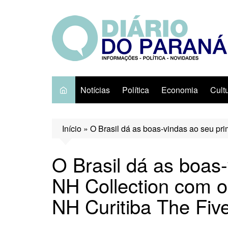
Ir
para
o
conteúdo
Notícias
Política
Economia
Cult
Início
»
O Brasil dá as boas-vindas ao seu pr
O Brasil dá as boas
NH Collection com o
NH Curitiba The Fiv