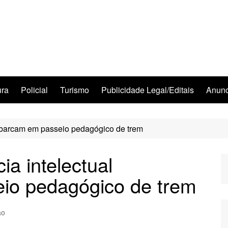
ura
Policial
Turismo
Publicidade Legal/Editais
Anunc
embarcam em passeio pedagógico de trem
ia intelectual
io pedagógico de trem
ão