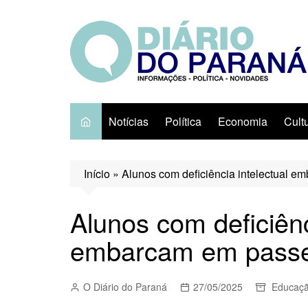
Ir
para
o
conteúdo
Notícias
Política
Economia
Cult
Início
»
Alunos com deficiência intelectual 
Alunos com deficiênc
embarcam em passe
O Diário do Paraná
27/05/2025
Educaç