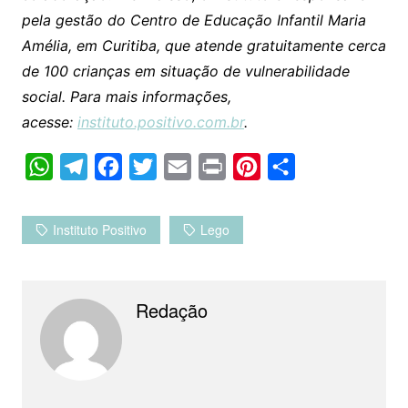
pela gestão do Centro de Educação Infantil Maria
Amélia, em Curitiba, que atende gratuitamente cerca
de 100 crianças em situação de vulnerabilidade
social. Para mais informações,
acesse:
instituto.positivo.com.br
.
W
T
F
T
E
P
P
C
h
e
a
w
m
r
i
o
a
l
c
i
a
i
n
m
Instituto Positivo
Lego
t
e
e
t
i
n
t
p
s
g
b
t
l
t
e
a
A
r
o
e
r
r
Redação
p
a
o
r
e
t
p
m
k
s
i
t
l