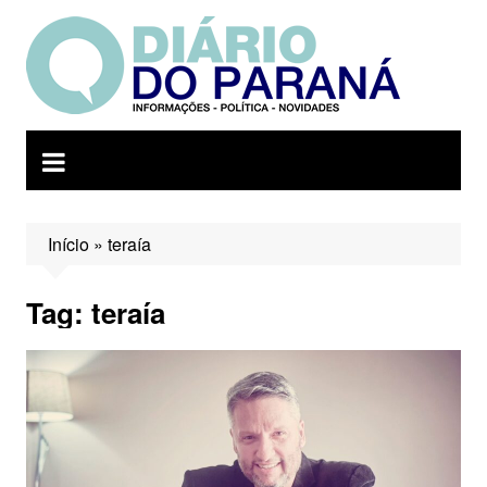
Ir
para
o
conteúdo
Início
»
teraía
Tag:
teraía