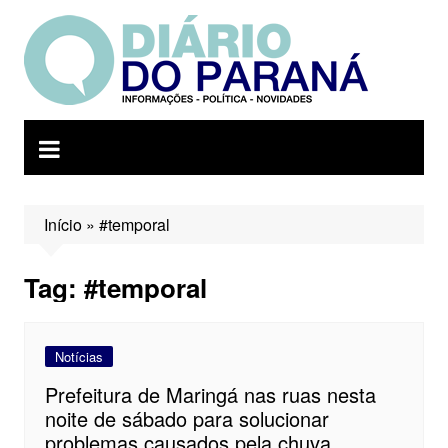
Ir
para
o
conteúdo
Início
»
#temporal
Tag:
#temporal
Notícias
Prefeitura de Maringá nas ruas nesta
noite de sábado para solucionar
problemas causados pela chuva