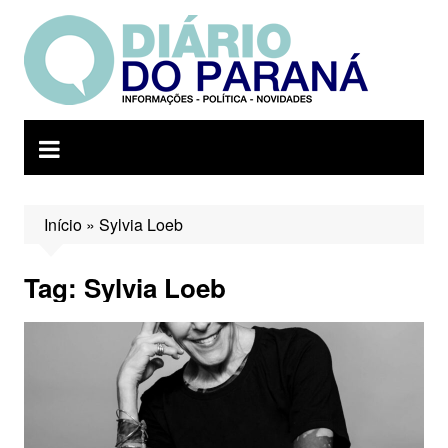
Ir
para
o
conteúdo
Início
»
Sylvia Loeb
Tag:
Sylvia Loeb