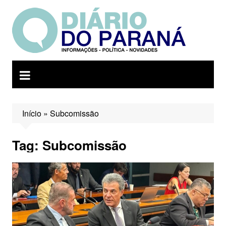
Ir
para
o
conteúdo
Início
»
Subcomissão
Tag:
Subcomissão