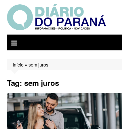
Ir
para
o
conteúdo
Início
»
sem juros
Tag:
sem juros