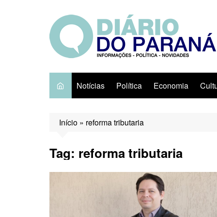
Ir
para
o
conteúdo
Notícias
Política
Economia
Cult
Início
»
reforma tributaria
Tag:
reforma tributaria