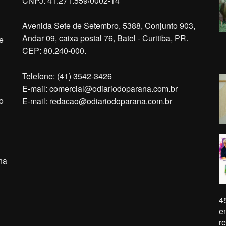
CNPJ: 41.271.559/0002-14
Avenida Sete de Setembro, 5388, Conjunto 903,
Andar 09, caixa postal 76, Batel - Curitiba, PR.
e
CEP: 80.240-000.
Telefone: (41) 3542-3426
E-mail:
comercial@odiariodoparana.com.br
o
E-mail:
redacao@odiariodoparana.com.br
na
4
e
r