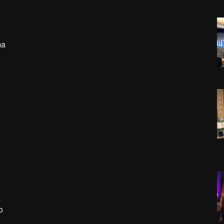
ma
s
o