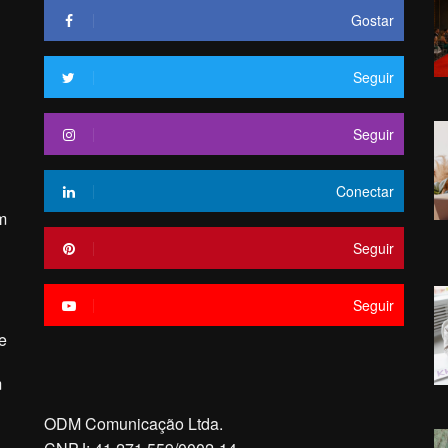
Gostar
Seguir
Seguir
Conectar
m
Seguir
Seguir
e
m
ODM Comunicação Ltda.