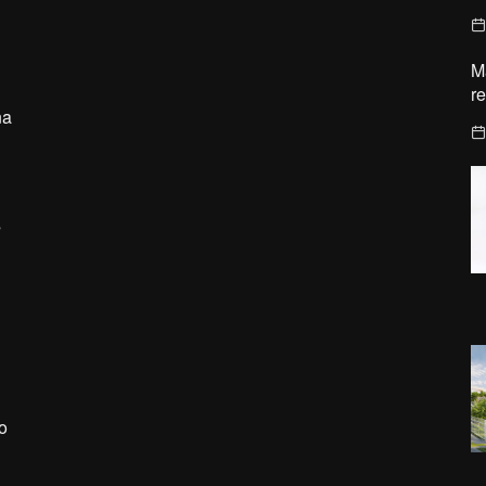
M
r
na
s
o