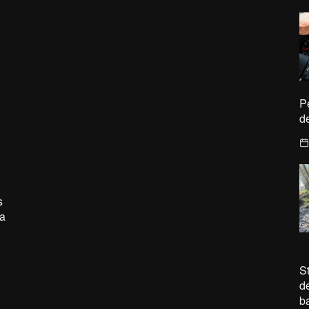
P
d
s
a
S
d
ba