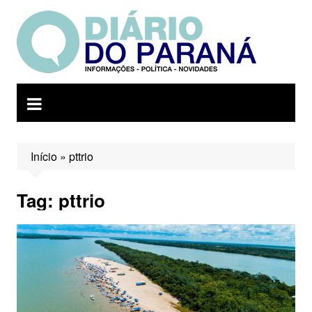
Ir
para
o
conteúdo
Início
»
pttrio
Tag:
pttrio