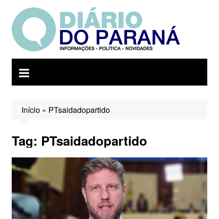
Ir
para
o
conteúdo
Início
»
PTsaidadopartido
Tag:
PTsaidadopartido