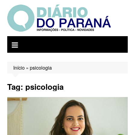
Ir
para
o
conteúdo
Início
»
psicologia
Tag:
psicologia