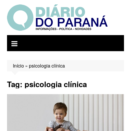
Ir
para
o
conteúdo
Início
»
psicologia clínica
Tag:
psicologia clínica