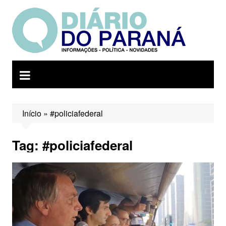
Ir
para
o
conteúdo
Início
»
#policiafederal
Tag:
#policiafederal