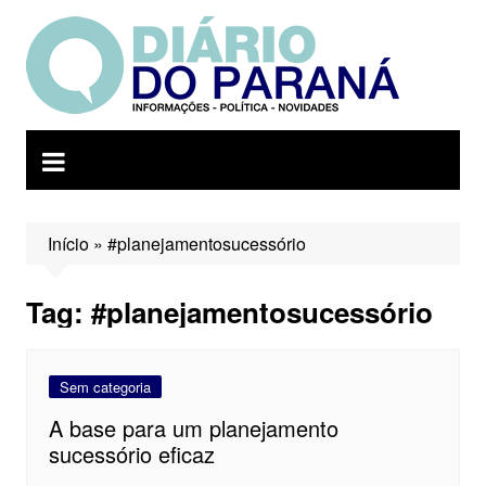
Ir
para
o
conteúdo
Início
»
#planejamentosucessório
Tag:
#planejamentosucessório
Sem categoria
A base para um planejamento
sucessório eficaz