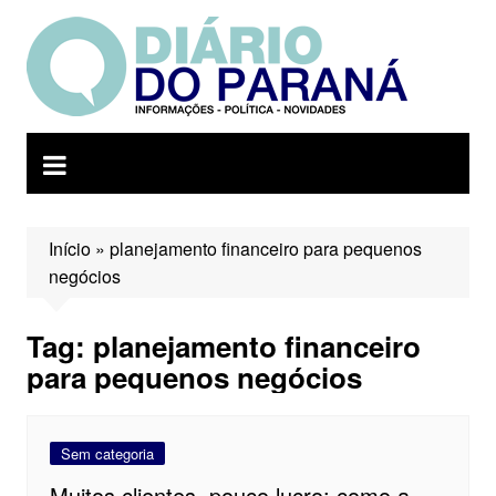
Ir
para
o
conteúdo
Início
»
planejamento financeiro para pequenos
negócios
Tag:
planejamento financeiro
para pequenos negócios
Sem categoria
Muitos clientes, pouco lucro: como a