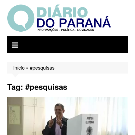
Ir
para
o
conteúdo
Início
»
#pesquisas
Tag:
#pesquisas