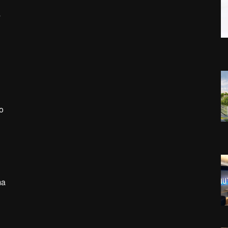
s
o
ma