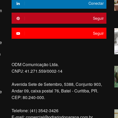
Conectar
m
Seguir
Seguir
e
m
ODM Comunicação Ltda.
CNPJ: 41.271.559/0002-14
Avenida Sete de Setembro, 5388, Conjunto 903,
Andar 09, caixa postal 76, Batel - Curitiba, PR.
e
CEP: 80.240-000.
Telefone: (41) 3542-3426
E-mail:
comercial@odiariodoparana.com.br