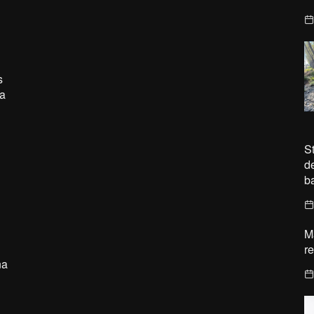
s
a
S
d
ba
M
r
na