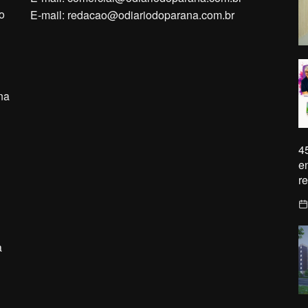
o
E-mail:
redacao@odiariodoparana.com.br
na
4
e
r
a