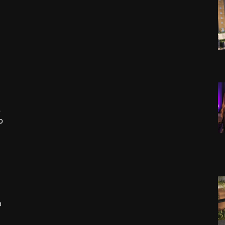
s
o
o