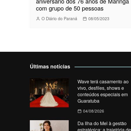
aniversário dos 76 anos de Maringá
com grupo de 50 pessoas
O Diário do Paraná
08/05/2023
Últimas notícias
Wave terá casamento ao
vivo, desfiles, shows e
conteúdos especiais em
Guaratuba
04/08/2026
Da Ilha do Mel à gestão
estratégica: a trajetória de