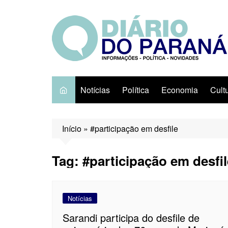
Ir
para
o
conteúdo
Notícias
Política
Economia
Cult
Início
»
#participação em desfile
Tag:
#participação em desfil
Notícias
Sarandi participa do desfile de