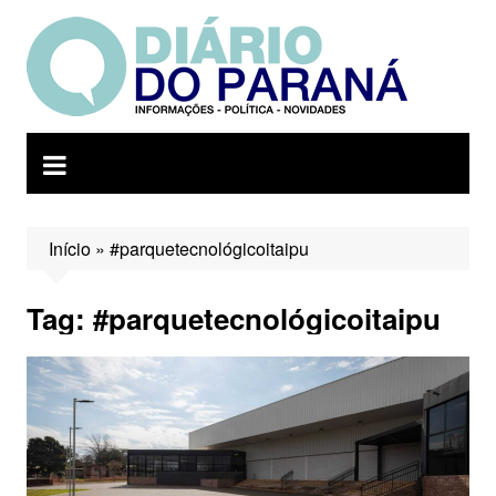
Ir
para
o
conteúdo
Início
»
#parquetecnológicoitaipu
Tag:
#parquetecnológicoitaipu