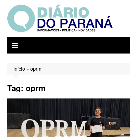
Ir
para
o
conteúdo
Início
»
oprm
Tag:
oprm