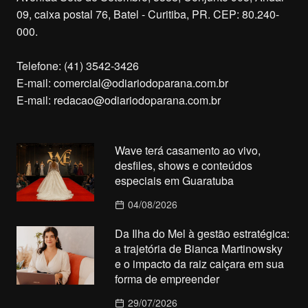
09, caixa postal 76, Batel - Curitiba, PR. CEP: 80.240-
000.
Telefone: (41) 3542-3426
E-mail:
comercial@odiariodoparana.com.br
E-mail:
redacao@odiariodoparana.com.br
Wave terá casamento ao vivo,
desfiles, shows e conteúdos
especiais em Guaratuba
04/08/2026
Da Ilha do Mel à gestão estratégica:
a trajetória de Bianca Martinowsky
e o impacto da raiz caiçara em sua
forma de empreender
29/07/2026