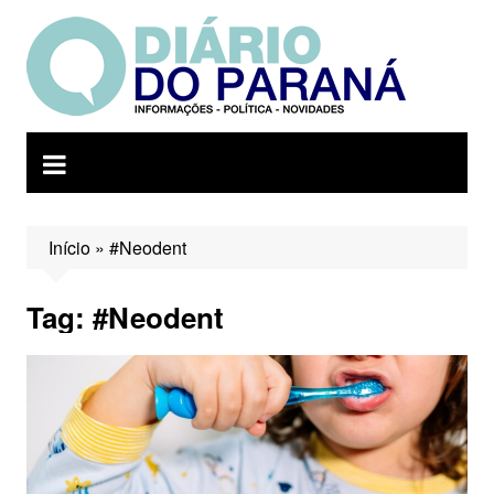
Ir
para
o
conteúdo
Início
»
#Neodent
Tag:
#Neodent